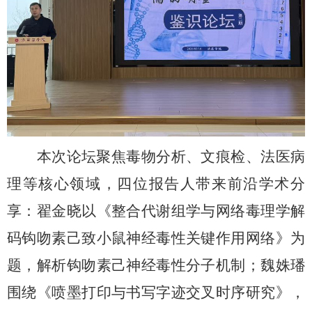
本次论坛聚焦毒物分析、文痕检、法医病
理等核心领域，四位报告人带来前沿学术分
享：翟金晓以《整合代谢组学与网络毒理学解
码钩吻素己致小鼠神经毒性关键作用网络》为
题，解析钩吻素己神经毒性分子机制；魏姝璠
围绕《喷墨打印与书写字迹交叉时序研究》，