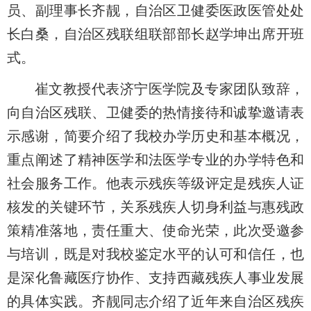
员、副理事长齐靓
，
自治区卫健委医政医管处处
长白桑
，
自治区残联组联部部长赵学坤出席开班
式。
崔文
教授
代表济宁医学院及专家团
队
致辞，
向自治区残联、卫健委的
热情接待和诚挚邀请
表
示感谢
，
简要介绍了我校办学历史和基本概况，
重点阐述了精神医学和法医学专业的办学特色和
社会服务工作
。他
表示
残疾等级评定是残疾人证
核发的关键环节，关系残疾人切身利益与惠残政
策精准落地，责任重大、使命光荣，此次受邀参
与培训，既是对
我
校鉴定水平的认可
和信任
，也
是深化鲁藏医疗协作、支持西藏残疾人事业发展
的具体实践。齐靓同志介绍了近年来
自治
区残疾