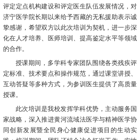
评定定点机构建设和评定医生队伍发展情况
，
对
济宁医学院长期以来给予西藏的无私援助表示诚
挚感谢，希望双方以此次培训为契机，进一步深
化在人才培养、
医师培训、提高鉴定水平
等领域
的合作。
授课
期间，
多学科
专家团队围绕各类残疾评
定标准、技术要点和操作规范，通过课堂讲授
、
互动答疑等多种方式，为参训医生提供了高质量
授课
。
此次培训是
我校
发挥学科优势
，
主动服务国
家战略，深入推进
黄河流域法医学与精神医学协
同创新发展暨全民身心健康促进项目
的
生动实