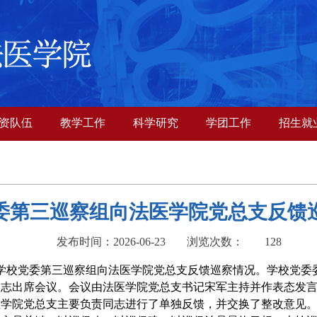
资队伍
教学工作
科学研究
学团工作
招生就
委第三巡察组向法医学院党总支反馈
发布时间：2026-06-23
浏览次数：
128
学校党委第
三
巡察组向
法医
学院
党总支
反馈巡察情况。学校党委
同志出席会议。会议由
法医
学院
党总支书记
宋军
主持并作表态发
医
学院
党总支
主要负责同志进行了单独反馈，并交换了整改意见