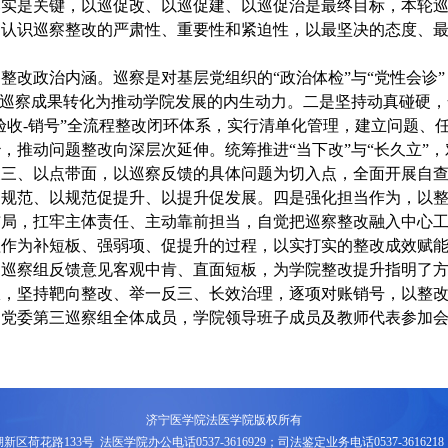
落实是关键，以巡促改、以巡促建、以巡促治是最终目标，本轮
刻认识巡察整改的严肃性、重要性和紧迫性，以最坚决的态度、
察整改政治内涵
。
巡察是
对
基层党组织的
“政治体检”与“党性会诊
把巡察成果转化为推动学院发展的内生动力。二是坚持动真碰硬
验收
-
销号
”全流程整改闭环体系
，
实行清单化管理，建立问题、
治，推动问题整改向深层次延伸。统筹推进
“当下改”与“长久立
反三、以点带面
，
以巡察反馈的具体问题为切入点，全面开展自
促规范、以规范促提升、以提升促发展。四是强化担当作为，以
布局，扛牢主体责任、主动靠前担当
，
自觉把巡察整改融入中心
程作为补短板、强弱项、促提升的过程，以实打实的整改成效赋
，巡察组反馈意见客观中肯、直
面
短板，为学院整改提升
指明了
限，坚持靶向整改、举一反三、长效治理，逐项对账销号，以整
，党委第
三
巡察组全体成员，学院领导班子成员及
教师
代表参加
济宁医学院法医学院版权所有
新区荷花路133号
法医学院办公电话0537-3616929；司法鉴定业务电话0537-361621