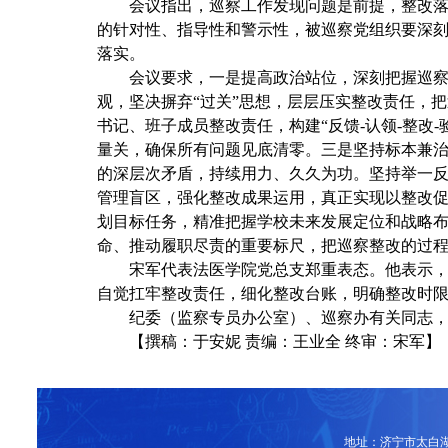
会议指出，
巡察工作发现问题是前提，整改
的针对性、指导性和警示性，被巡察党组织要深
落实。
会议要求，
一是提高政治站位，深刻把握巡
观，坚决摒弃
“过关”思想，层层压实整改责任，
书记
、
班子成员整改责任，构建
“反馈
-
认领
-
整改
-
量关，
确保所有问题见底清零。
三是坚持标本兼
的深层次
矛盾
，持续用力、久久为功。
坚持
举一
管理盲区，强化整改成果运用
，
真正实现以整改
划目标任务
，精准把握学校未来发展定位和战略
命、推动履职尽责的重要标尺，把巡察整改的过
宋军
代表
法医
学院党总支郑重表态。他表示
自觉
扛牢
整改责任，细化整改台账，
明确整改
时
纪委
（
监察专员办公室
）、
巡察办
有关同志
【撰稿：于安妮 责编：王业全 终审：宋军】
地址：济宁市太白湖