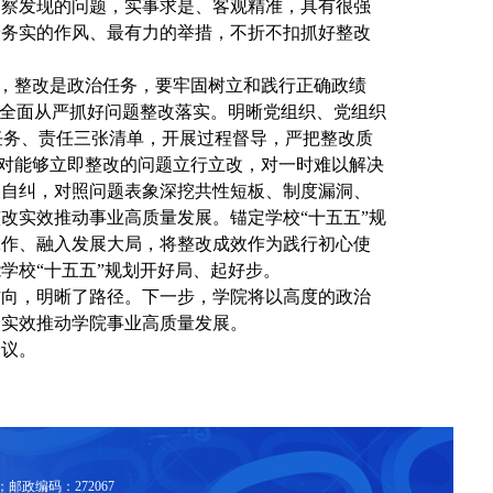
巡察发现的问题，实事求是、客观精准，具有很强
最务实的作风、最有力的举措，不折不扣抓好整改
”，整改是政治任务，
要
牢固树立和践行正确政绩
，全面从严抓好问题整改落实
。
明晰党组织
、
党组织
任务、责任三张清单
，
开展过程督导，严把整改质
”，对能够立即整改的问题立行立改
，
对
一时难以解决
查自纠
，
对照问题表象深挖共性短板、制度漏洞、
整改实效推动事业高质量发展。锚定
学校
“
十五五
”
规
工作、融入发展大局，将整改成效作为践行初心使
能学校
“十五五”规划开好局、起好步。
方向，
明晰了路径。
下一步，
学院将以高度
的
政治
改实效推动学院
事业
高质量发展。
会议。
8；邮政编码：272067